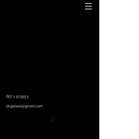
667 1 503553
dr.gabael@gmail.com