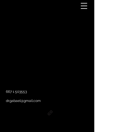
667 1 503553
dr.gabael@gmail.com