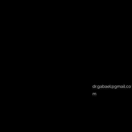
dr.gabael@gmail.co
m