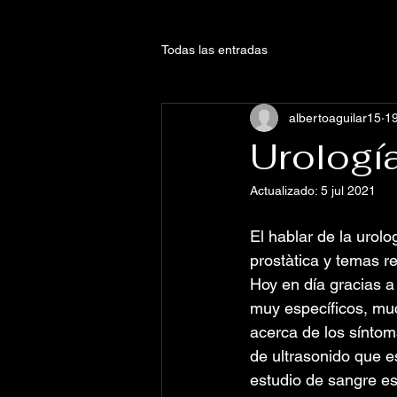
Todas las entradas
albertoaguilar15
19
Urología
Actualizado:
5 jul 2021
El hablar de la urol
prostàtica y temas r
Hoy en día gracias a 
muy específicos, muc
acerca de los síntom
de ultrasonido que e
estudio de sangre es