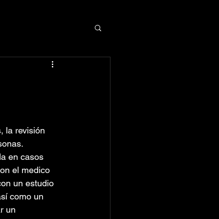
 la revisión 
sonas. 
ada en casos 
con el medico 
on un estudio 
así como un 
r un 